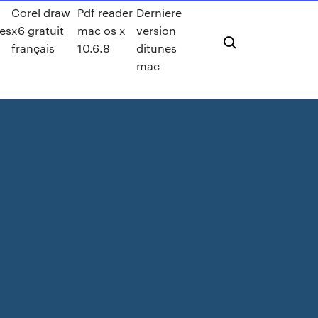
Corel draw
Pdf reader
Derniere
res
x6 gratuit
mac os x
version
français
10.6.8
ditunes
mac