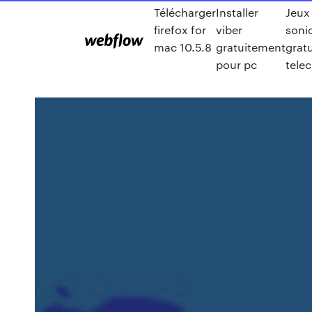
Télécharger
Installer
Jeux
firefox for
viber
soni
mac 10.5.8
gratuitement
gratu
pour pc
tele