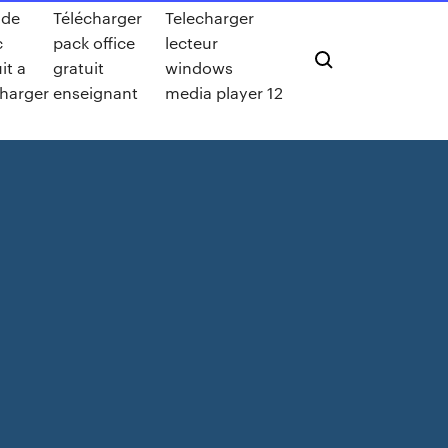
 de
Télécharger
Telecharger
c
pack office
lecteur
it a
gratuit
windows
charger
enseignant
media player 12