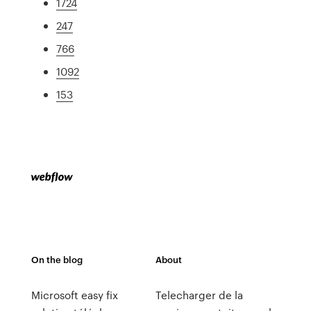
1724
247
766
1092
153
On the blog
About
Microsoft easy fix
Telecharger de la